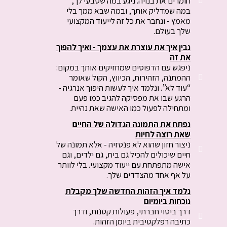
חומרים את בנויה. ניגע במה שטבעי לך,
במה שמדליק אותך, ובמה שבא ממך בלי
מאמץ - ונחבר את כל זה לייעוד המקצועי
שלך בעולם.
נבין איך את עוצרת את עצמך - ואיך להפוך
את זה
ניפגש עם הדפוסים שמחזיקים אותך במקום:
ההמתנה, הזהירות, הכיווץ, הקול שאומר
“עוד לא”. ונלמד איך לעשות היפוך אנרגיה -
הרגע שבו את מפסיקה להגיב כמו פעם
ומתחילה לפעול כמו האישה שאת נהיית.
נפתח את התמונה הגדולה של החיים
שאת רוצה לחיות
ניצור חזון שהוא לא פנטזיה - אלא תמונה של
חיים שיכולים להכיל גם בית, גם ילדים, וגם
אישה מתפתחת עם ייעוד מקצועי. בלי לוותר
על אף אחד מהצדדים שלך.
נלמד איך הזהות החדשה שלך מקבלת
נוכחות ביומיום
דרך ביטוי חברתי, פעולות קטנות, ודרך
כתיבה רפלקטיבית ביומן הזהות.