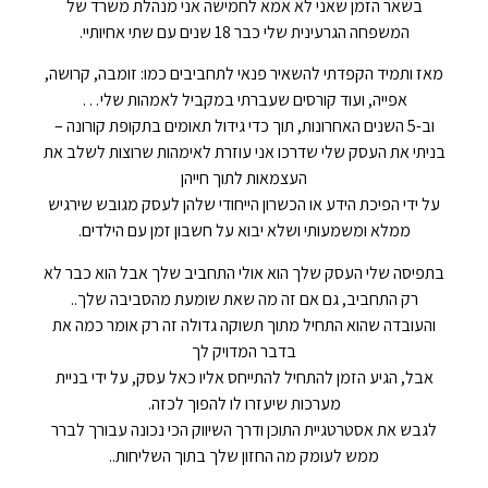
בשאר הזמן שאני לא אמא לחמישה אני מנהלת משרד של
המשפחה הגרעינית שלי כבר 18 שנים עם שתי אחיותיי.
מאז ותמיד הקפדתי להשאיר פנאי לתחביבים כמו: זומבה, קרושה,
אפייה, ועוד קורסים שעברתי במקביל לאמהות שלי…
וב-5 השנים האחרונות, תוך כדי גידול תאומים בתקופת קורונה –
בניתי את העסק שלי שדרכו אני עוזרת לאימהות שרוצות לשלב את
העצמאות לתוך חייהן
על ידי הפיכת הידע או הכשרון הייחודי שלהן לעסק מגובש שירגיש
ממלא ומשמעותי ושלא יבוא על חשבון זמן עם הילדים.
בתפיסה שלי העסק שלך הוא אולי התחביב שלך אבל הוא כבר לא
רק התחביב, גם אם זה מה שאת שומעת מהסביבה שלך..
והעובדה שהוא התחיל מתוך תשוקה גדולה זה רק אומר כמה את
בדבר המדויק לך
אבל, הגיע הזמן להתחיל להתייחס אליו כאל עסק, על ידי בניית
מערכות שיעזרו לו להפוך לכזה.
לגבש את אסטרטגיית התוכן ודרך השיווק הכי נכונה עבורך לברר
ממש לעומק מה החזון שלך בתוך השליחות..